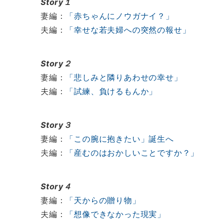
Story１
妻編：
「赤ちゃんにノウガナイ？」
夫編：
「幸せな若夫婦への突然の報せ」
Story２
妻編：
「悲しみと隣りあわせの幸せ」
夫編：
「試練、負けるもんか」
Story３
妻編：
「この腕に抱きたい」誕生へ
夫編：
「産むのはおかしいことですか？」
Story４
妻編：
「天からの贈り物」
夫編：
「想像できなかった現実」