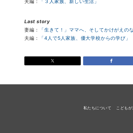
夫編：
「３人家族、新しい生活」
Last story
妻編：
「生きて！」ママへ、そしてかけがえの
夫編：
「4人で5人家族、優大学校からの学び」
私たちについて
こどもが