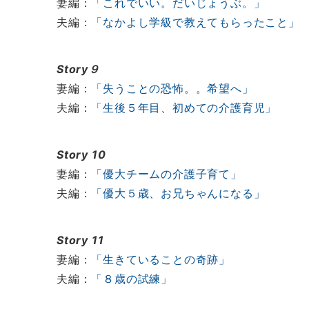
妻編：
「これでいい。だいじょうぶ。」
夫編：
「なかよし学級で教えてもらったこと」
Story９
妻編：
「失うことの恐怖。。希望へ」
夫編：
「生後５年目、初めての介護育児」
Story 10
妻編：
「優大チームの介護子育て」
夫編：
「優大５歳、お兄ちゃんになる」
Story 11
妻編：
「生きていることの奇跡」
夫編：
「８歳の試練」