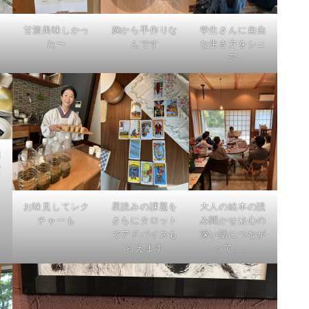
甘酒美味しかっ
麹から手作りな
学生さんに自由
た〜
んです
な生き方をシェ
ア
用
だ
お味見してレク
星読みの課題を
大人の絵本の読
チャーも
さらにタロット
み聞かせは心の
でアドバイスも
深い話につなが
らえます
って。。