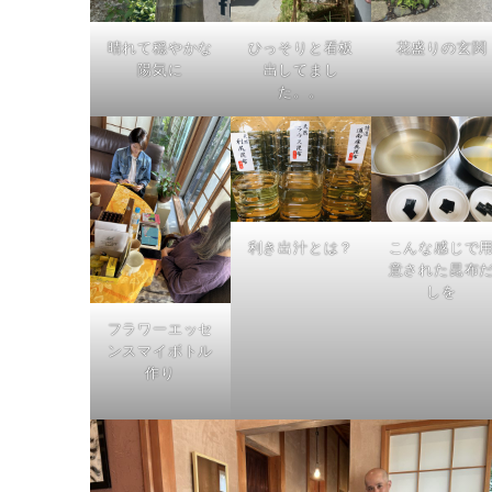
晴れて穏やかな
ひっそりと看板
花盛りの玄関
陽気に
出してまし
た。。
利き出汁とは？
こんな感じで
意された昆布
しを
フラワーエッセ
ンスマイボトル
作り