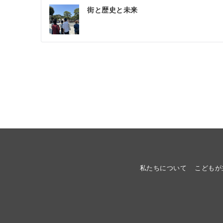
投
街と歴史と未来
稿
ナ
ビ
ゲ
ー
シ
ョ
ン
私たちについて
こどもが