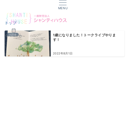
MENU
トップ
お話会
1歳になりました！トークライブやりま
OPEN/予約
す！
2022年8月1日