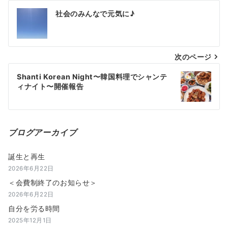
投
社会のみんなで元気に♪
稿
ナ
次のページ
ビ
ゲ
Shanti Korean Night〜韓国料理でシャンテ
ィナイト〜開催報告
ー
シ
ョ
ブログアーカイブ
ン
誕生と再生
2026年6月22日
＜会費制終了のお知らせ＞
2026年6月22日
自分を労る時間
2025年12月1日