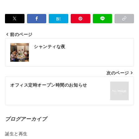
前のページ
投
シャンティな夜
稿
ナ
次のページ
ビ
ゲ
オフィス定時オープン時間のお知らせ
ー
シ
ョ
ブログアーカイブ
ン
誕生と再生