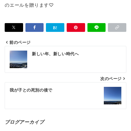
のエールを贈ります♡
前のページ
投
新しい年、新しい時代へ
稿
ナ
次のページ
ビ
ゲ
我が子との死別の後で
ー
シ
ョ
ブログアーカイブ
ン