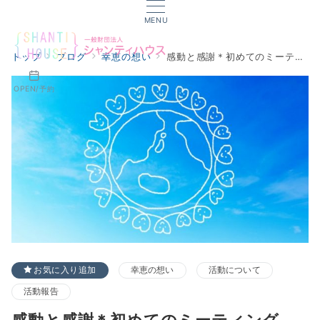
MENU
トップ
ブログ
幸恵の想い
感動と感謝＊初めてのミーティング
OPEN/予約
お気に入り追加
幸恵の想い
活動について
活動報告
感動と感謝＊初めてのミーティング