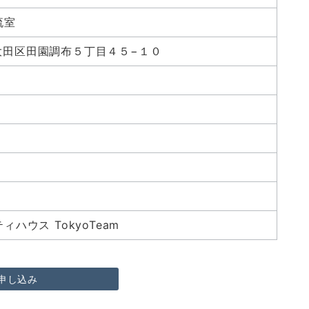
流室
京都大田区田園調布５丁目４５−１０
ハウス TokyoTeam
申し込み