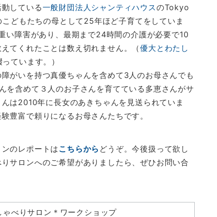
活動している
一般財団法人シャンティハウス
のTokyo
のこどもたちの母として25年ほど子育てをしていま
重い障害があり、最期まで24時間の介護が必要で10
教えてくれたことは数え切れません。（
優大とわたし
綴っています。）
の障がいを持つ真優ちゃんを含めて3人のお母さんでも
さんを含めて３人のお子さんを育てている多恵さんがサ
んは2010年に長女のあきちゃんを見送られていま
経験豊富で頼りになるお母さんたちです。
ロンのレポートは
こちらから
どうぞ。今後扱って欲し
べりサロンへのご希望がありましたら、ぜひお問い合
しゃべりサロン＊ワークショップ