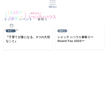
MENU
トップ
イベント
春祭り
OPEN/予約
春祭り
春祭り
『子育てが楽になる、3つの大切
シャンティハウス春祭り〜
なこと』
Shanti Fes 2025〜